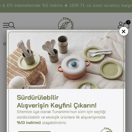
 Eft ödemelerinde %5 indirim ❀ 1500 TL ve üzeri ücretsiz kargo
0
×
BAMBI GIRL UYKU ARKADAŞI