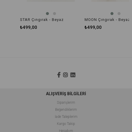
STAR Çıngırak - Beyaz
MOON Çıngırak - Beyaz
₺499,00
₺499,00
ALIŞVERİŞ BİLGİLERİ
Siparişlerim
Beğendiklerim
İade Taleplerim
Kargo Takip
Hesabım