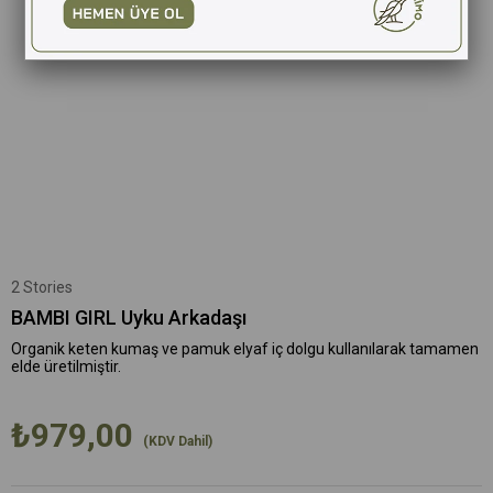
2 Stories
BAMBI GIRL Uyku Arkadaşı
Organik keten kumaş ve pamuk elyaf iç dolgu kullanılarak tamamen
elde üretilmiştir.
₺979,00
(KDV Dahil)