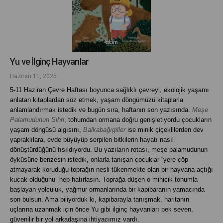
Yu ve İlginç Hayvanlar
Haziran 11, 2025
5-11 Haziran Çevre Haftası boyunca sağlıklı çevreyi, ekolojik yaşamı
anlatan kitaplardan söz etmek, yaşam döngümüzü kitaplarla
anlamlandırmak istedik ve bugün sıra, haftanın son yazısında.
Meşe
Palamudunun Sihri
, tohumdan ormana doğru genişletiyordu çocukların
yaşam döngüsü algısını,
Balkabağıgiller
ise minik çiçeklilerden dev
yapraklılara, evde büyüyüp serpilen bitkilerin hayatı nasıl
dönüştürdüğünü fısıldıyordu. Bu yazıların rotası, meşe palamudunun
öyküsüne benzesin istedik, onlarla tanışan çocuklar “yere çöp
atmayarak koruduğu toprağın nesli tükenmekte olan bir hayvana açtığı
kucak olduğunu” hep hatırlasın. Toprağa düşen o minicik tohumla
başlayan yolculuk, yağmur ormanlarında bir kapibaranın yamacında
son bulsun. Ama biliyorduk ki, kapibarayla tanışmak, haritanın
uçlarına uzanmak için önce Yu gibi ilginç hayvanları pek seven,
güvenilir bir yol arkadaşına ihtiyacımız vardı.