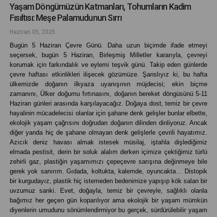
Yaşam Döngümüzün Katmanları, Tohumların Kadim
Fısıltısı: Meşe Palamudunun Sırrı
Haziran 05, 2025
Bugün 5 Haziran Çevre Günü. Daha uzun biçimde ifade etmeyi
seçersek, bugün 5 Haziran, Birleşmiş Milletler kararıyla, çevreyi
korumak için farkındalık ve eylemi teşvik günü. Takip eden günlerde
çevre haftası etkinlikleri ilişecek gözümüze. Şanslıyız ki, bu hafta
ülkemizde doğanın ilkyaza uyanışının müjdecisi; ekin biçme
zamanını, Ülker doğumu fırtınasını, doğanın bereket döngüsünü 5-11
Haziran günleri arasında karşılayacağız. Doğaya dost, temiz bir çevre
hayalinin mücadelecisi olanlar için şahane denk gelişler bunlar elbette,
ekolojik yaşam çağrısını doğrudan doğanın dilinden dinliyoruz. Ancak
diğer yanda hiç de şahane olmayan denk gelişlerle çevrili hayatımız.
Azıcık deniz havası almak istesek müsilaj, iştahla dişlediğimiz
elmada pestisit, derin bir soluk alalım derken içimize çektiğimiz türlü
zehirli gaz, plastiğin yaşamımızı çepeçevre sarışına değinmeye bile
gerek yok sanırım. Gıdada, koltukta, kalemde, oyuncakta… Distopik
bir kurgudayız, plastik hiç istemeden bedenimize yapışıp kök salan bir
u
vzumuz sanki. Evet,
doğayla, temiz bir çevreyle, sağlıklı olanla
bağımız her geçen gün koparılıyor ama ekolojik bir yaşam mümkün
diyenlerin umudunu sönümlendirmiyor bu gerçek, sürdürülebilir yaşam