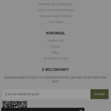
Mesafeli Satış Sözleşmesi
Gizlilik ve Güvenlik Politikası
Teslimat & İade Politikası
KVKK Metni
KURUMSAL
Hakkımızda
İletişim
Blog
Sık Sorulan Sorular
E-BÜLTEN KAYIT
Kampanyalarımızdan ve indirimlerimizden güncel olarak haberdar
olun.
Gönder