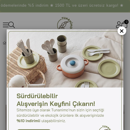
rinde %5 indirim ❀ 1500 TL ve üzeri ücretsiz kargo! ❀
0
×
BLOG
Ara
Tunanimo'dan Haberler!