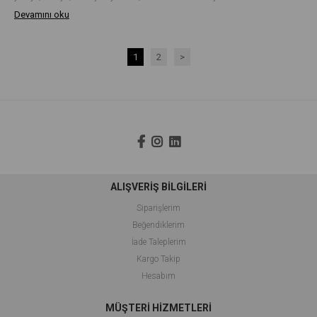
Devamını oku
1
2
>
ALIŞVERİŞ BİLGİLERİ
Siparişlerim
Beğendiklerim
İade Taleplerim
Kargo Takip
Hesabım
MÜŞTERİ HİZMETLERİ