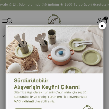
ale & Eft ödemelerinde %5 indirim ❀ 1500 TL ve üzeri ücretsiz k
0
×
CONTIGO BYRON PRO SNAPSEAL TERMOS BARDAK 470ML 2221805 BORDO