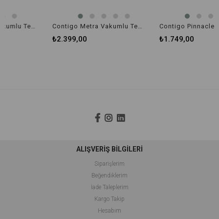
Contigo Metra Vakumlu Termos Matara Tek El Çevir İç 470ml 2095401 Siyah
Contigo Metra Vakumlu Termos Matara Tek El Çevir İç 470ml 2095402 Gri
₺2.399,00
₺1.749,00
ALIŞVERİŞ BİLGİLERİ
Siparişlerim
Beğendiklerim
İade Taleplerim
Kargo Takip
Hesabım