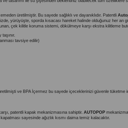
 ve tasarımı ile su şişesinden beklentiniz olabilecek tüm özelliklere 
emeden üretilmiştir. Bu sayede sağlıklı ve dayanıklıdır. Patentli
Auto
zde, yürüyüşte, sporda kısacası hareket halinde olduğunuz her an güven
nan, çek kilitle koruma sistemi, dökülmeye karşı ekstra kilitleme bu
 taşınır.
nması tavsiye edilir)
üretilmişti ve BPA İçermez bu sayede içeceklerinizi güvenle tüketme 
arşı, patentli kapak mekanizmasına sahiptir.
AUTOPOP
mekanizması
n kapatması sayesinde ağızlık kısmı daima temiz kalacaktır.