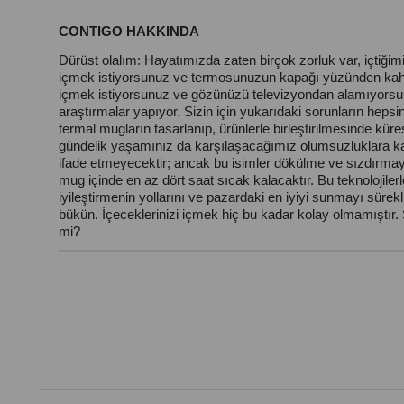
CONTIGO HAKKINDA
Dürüst olalım: Hayatımızda zaten birçok zorluk var, içtiğim
içmek istiyorsunuz ve termosunuzun kapağı yüzünden kahven
içmek istiyorsunuz ve gözünüzü televizyondan alamıyorsunuz
araştırmalar yapıyor. Sizin için yukarıdaki sorunların heps
termal mugların tasarlanıp, ürünlerle birleştirilmesinde küre
gündelik yaşamınız da karşılaşacağımız olumsuzluklara ka
ifade etmeyecektir; ancak bu isimler dökülme ve sızdırmaya k
mug içinde en az dört saat sıcak kalacaktır. Bu teknolojile
iyileştirmenin yollarını ve pazardaki en iyiyi sunmayı süre
bükün. İçeceklerinizi içmek hiç bu kadar kolay olmamıştır. 
mi?