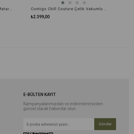
Contigo Ashland Chill Çelik Su Matarası Tek El Bas İç 590ml 2127883 Turkuaz
Contigo Chill Couture Çelik Vakumlu Su Şişesi 720 ml 2127888 Beyaz
₺2.399,00
E-BÜLTEN KAYIT
Kampanyalarımızdan ve indirimlerimizden
güncel olarak haberdar olun.
Gönder