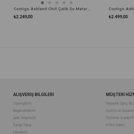
Contigo Ashland Chill Çelik Su Matarası Tek El Bas İç 590ml 2094941 Gri
₺2.249,00
₺2.499,00
ALIŞVERİŞ BİLGİLERİ
MÜŞTERİ HİZ
Siparişlerim
Mesafeli Satış Sö
Beğendiklerim
Gizlilik ve Güvenli
İade Taleplerim
Teslimat & İade Po
Kargo Takip
KVKK Metni
Hesabım