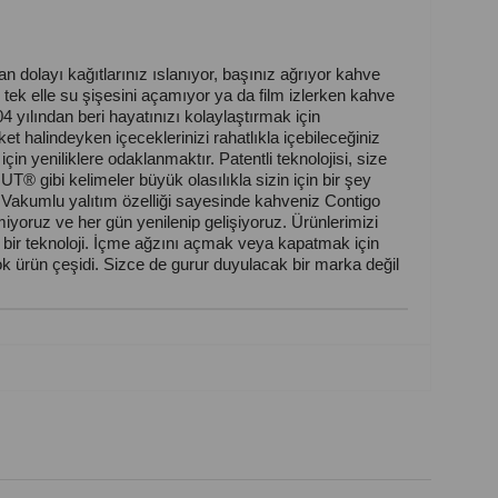
 dolayı kağıtlarınız ıslanıyor, başınız ağrıyor kahve
k elle su şişesini açamıyor ya da film izlerken kahve
yılından beri hayatınızı kolaylaştırmak için
t halindeyken içeceklerinizi rahatlıkla içebileceğiniz
in yeniliklere odaklanmaktır. Patentli teknolojisi, size
gibi kelimeler büyük olasılıkla sizin için bir şey
r. Vakumlu yalıtım özelliği sayesinde kahveniz Contigo
miyoruz ve her gün yenilenip gelişiyoruz. Ürünlerimizi
i bir teknoloji. İçme ağzını açmak veya kapatmak için
ok ürün çeşidi. Sizce de gurur duyulacak bir marka değil