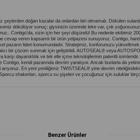
iz şeylerden doğan kazalar da onlardan biri olmamalı. Dökülen sulardan
iz dökülüyor sonuç; giysinizin üzerinde leke var, çok yoğunsunuz te
.. Contigo'da, sizin için her şeyi düşündü! Bu nedenle ekibimiz 2004 
ine cevap veren kapsamlı bir ürün yelpazesi sunuyoruz. Contigo, hareke
sel pazarın lideri konumundadır. Stratejimiz, konforunuzu yükseltmek iç
lıcı bir çözüm sunmak için geliştirildi. AUTOSEAL® veya AUTOSPOUT® 
arşı dayanıklılık ve tek elle içme teknolojilerinin patentli isimleridi
rle Contigo, kendi pazarında devrim yaratıyor. Ancak bunlarla da yetin
kli arıyoruz. En yeni yeniliğimiz TWISTSEAL® yine devrim niteliğindek
Sporcu shakerları, sporcu su şişeleri ve çocuğunuz için suluklar birç
Benzer Ürünler