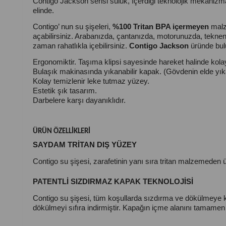
Contigo Jackson serisi suluk, İçerdiği teknolojik mekanizma
elinde.
Contigo’ nun su şişeleri,
%100 Tritan BPA içermeyen
malz
açabilirsiniz. Arabanızda, çantanızda, motorunuzda, tekneni
zaman rahatlıkla içebilirsiniz.
Contigo Jackson
üründe bulu
Ergonomiktir. Taşıma klipsi sayesinde hareket halinde kolay
Bulaşık makinasında yıkanabilir kapak. (Gövdenin elde yıka
Kolay temizlenir leke tutmaz yüzey.
Estetik şık tasarım.
Darbelere karşı dayanıklıdır.
ÜRÜN ÖZELLİKLERİ
SAYDAM TRİTAN DIŞ YÜZEY
Contigo su şişesi, zarafetinin yanı sıra tritan malzemeden 
PATENTLİ SIZDIRMAZ KAPAK TEKNOLOJİSİ
Contigo su şişesi, tüm koşullarda sızdırma ve dökülmeye k
dökülmeyi sıfıra indirmiştir. Kapağın içme alanını tamame