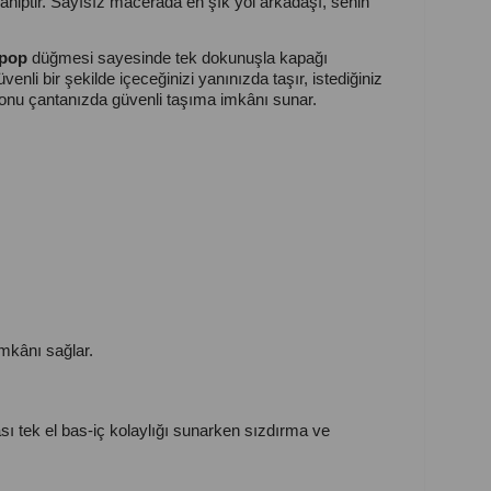
sahiptir. Sayısız macerada en şık yol arkadaşı, senin
pop
düğmesi sayesinde tek dokunuşla kapağı
li bir şekilde içeceğinizi yanınızda taşır, istediğiniz
tonu çantanızda güvenli taşıma imkânı sunar.
imkânı sağlar.
 tek el bas-iç kolaylığı sunarken sızdırma ve