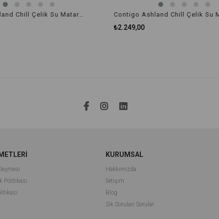
Contigo Ashland Chill Çelik Su Matarası Tek El Bas İç 590ml 2127679 Gri
₺2.249,00
METLERİ
KURUMSAL
zleşmesi
Hakkımızda
k Politikası
İletişim
litikası
Blog
Sık Sorulan Sorular