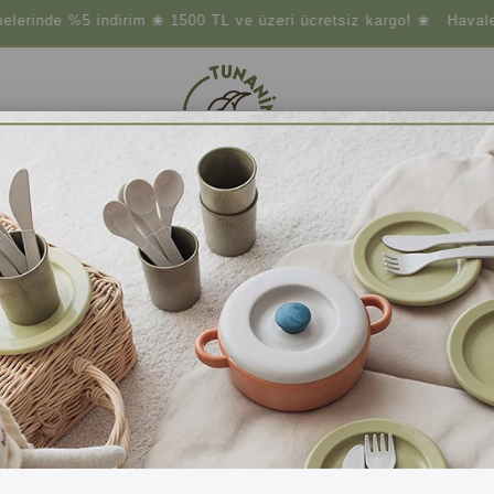
%5 indirim ❀ 1500 TL ve üzeri ücretsiz kargo! ❀ Havale & Eft ö
çler
Atıksız Yaşam
Doğal Temizlik
Doğal Gıdalar
MATARASI 720ML 2156438 MAVI
Contigo
Contigo Jackson 2.0 Tritan Tek El Bas İç Kilitli Su Ma
₺1.249,00