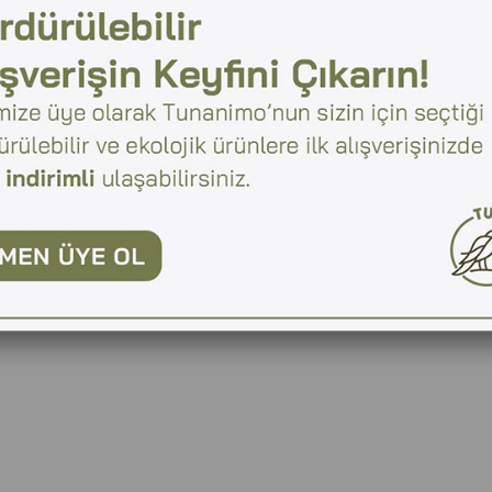
(KDV Dahil)
Telefonla Sipariş
Favorilere Ekle
YORUM YAZ