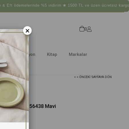
demelerinde %5 indirim ❀ 1500 TL ve üzeri ücretsiz kargo! ❀
×
0
Dekorasyon
Kitap
Markalar
< < ÖNCEKI SAYFAYA DÖN
tarası 720ml 2156438 Mavi