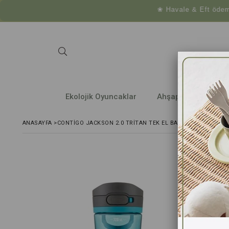
❀ Havale & Eft ödemelerinde 
Ekolojik Oyuncaklar
Ahşap Araç ve Gere
ANASAYFA
>
CONTIGO JACKSON 2.0 TRITAN TEK EL BAS İÇ KILITLI SU 