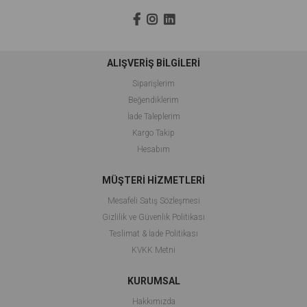
ALIŞVERİŞ BİLGİLERİ
Siparişlerim
Beğendiklerim
İade Taleplerim
Kargo Takip
Hesabım
MÜŞTERİ HİZMETLERİ
Mesafeli Satış Sözleşmesi
Gizlilik ve Güvenlik Politikası
Teslimat & İade Politikası
KVKK Metni
KURUMSAL
Hakkımızda