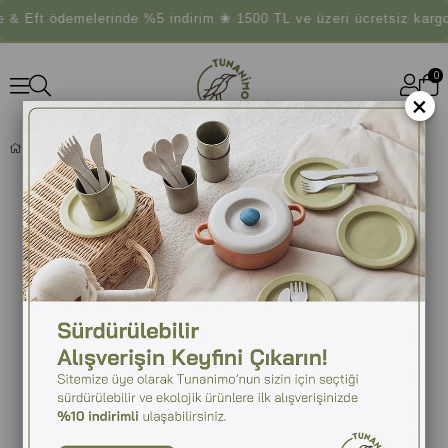
 Eft ödemelerinde %5 indirim ❀ 1500 TL ve üzeri ücretsiz kargo
0
×
FAGUS DEVETÜYÜ DIŞ KAŞIYICI