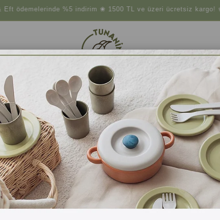
melerinde %5 indirim ❀ 1500 TL ve üzeri ücretsiz kargo! ❀ Hava
çler
Atıksız Yaşam
Doğal Temizlik
Doğal Gıdalar
2 Stories
FAGUS Diş Kaşıyıcı - Kiremit
%100 keten kumaş ve doğal kayın ağacından üretilen, yumuşak ve sevimli
yumuşaklıkta hem de seslidir.
Bebeğiniz diş çıkarma döneminde, eline aldığı şeyleri dişlerine sürterek 