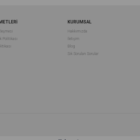
METLERİ
KURUMSAL
zleşmesi
Hakkımızda
k Politikası
İletişim
litikası
Blog
Sık Sorulan Sorular