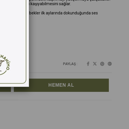
rmeden dişlerini kaşıyabilmesini sağlar.
imini destekler. Bebekler ilk aylarında dokunduğunda ses
PAYLAŞ :