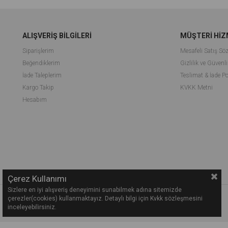
ALIŞVERİŞ BİLGİLERİ
MÜŞTERİ HİZ
Siparişlerim
Mesafeli Satış Sö
Beğendiklerim
Gizlilik ve Güvenli
İade Taleplerim
Teslimat & İade Po
Kargo Takip
KVKK Metni
Hesabım
Çerez Kullanımı
Sizlere en iyi alışveriş deneyimini sunabilmek adına sitemizde
çerezler(cookies) kullanmaktayız. Detaylı bilgi için Kvkk sözleşmesini
inceleyebilirsiniz.