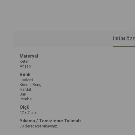
ÜRÜN ÖZE
Materyal
Keten
Ahşap
Renk
Lacivert
Kiremit Rengi
Hardal
Sarı
Pembe
Ölçü
17 x 7 cm
Yıkama / Temizleme Talimatı
30 derecede yıkayınız.