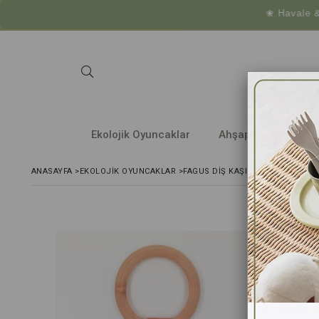
❀ Havale & Eft öde
Ekolojik Oyuncaklar
Ahşap Araç ve Gere
ANASAYFA
>
EKOLOJIK OYUNCAKLAR
>
FAGUS DIŞ KAŞIYICI - KIREMIT