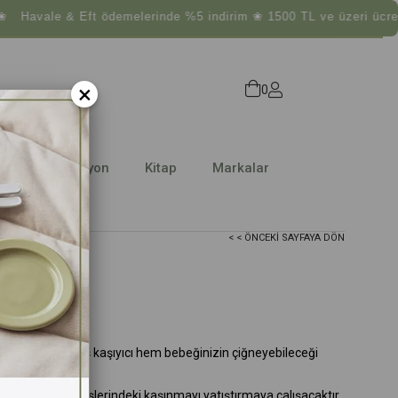
le & Eft ödemelerinde %5 indirim ❀ 1500 TL ve üzeri ücretsiz k
×
0
Dekorasyon
Kitap
Markalar
< < ÖNCEKI SAYFAYA DÖN
 bu hışırtılı diş kaşıyıcı hem bebeğinizin çiğneyebileceği
ya da ısırarak dişlerindeki kaşınmayı yatıştırmaya çalışacaktır.