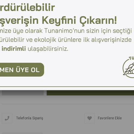
Bu sevimli diş kaşıyıcılar yumuşak yapısı sayesinde bebeğinize zarar ve
Aynı zamanda eline aldığında çıkardığı hışırtı sesleri bebeğinizin geliş
çıkaran şeylere ilgi gösterirler.
Elde üretildiğinden dolayı ürünler birbirinden farklılık gösterebilir.
Türkiye'de üretilmiştir.
₺499,00
(KDV Dahil)
Telefonla Sipariş
Favorilere Ekle