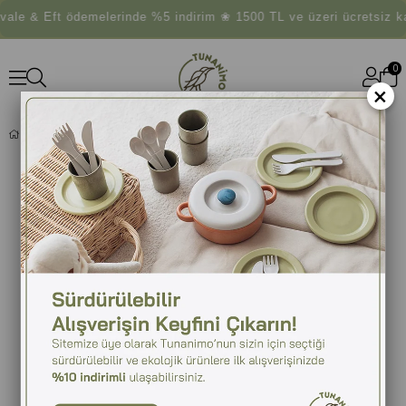
e & Eft ödemelerinde %5 indirim ❀ 1500 TL ve üzeri ücretsiz ka
0
×
ÖĞRENME KULESI SARI KUŞ