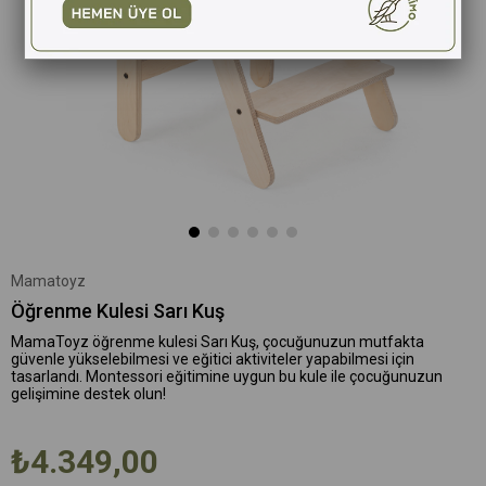
Mamatoyz
Öğrenme Kulesi Sarı Kuş
MamaToyz öğrenme kulesi Sarı Kuş, çocuğunuzun mutfakta
güvenle yükselebilmesi ve eğitici aktiviteler yapabilmesi için
tasarlandı. Montessori eğitimine uygun bu kule ile çocuğunuzun
gelişimine destek olun!
₺4.349,00