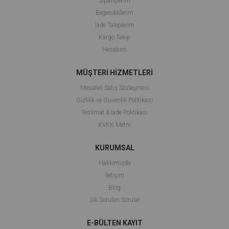
Siparişlerim
Beğendiklerim
İade Taleplerim
Kargo Takip
Hesabım
MÜŞTERİ HİZMETLERİ
Mesafeli Satış Sözleşmesi
Gizlilik ve Güvenlik Politikası
Teslimat & İade Politikası
KVKK Metni
KURUMSAL
Hakkımızda
İletişim
Blog
Sık Sorulan Sorular
E-BÜLTEN KAYIT