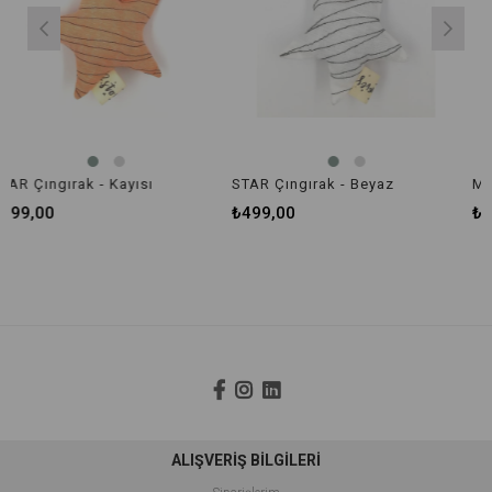
ak - Kayısı
STAR Çıngırak - Beyaz
MOON Çıngır
₺499,00
₺499,00
ALIŞVERİŞ BİLGİLERİ