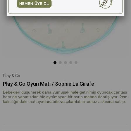
Play & Go
Play & Go Oyun Matı / Sophie La Girafe
Bebekleri düşünerek daha yumuşak hale getirilmiş oyuncak çantası
hem de yanınızdan hiç ayrılmayan bir oyun matına dönüşüyor. 2cm
kalınlığındaki mat ayarlanabilir ve çıkarılabilir omuz askısına sahip.