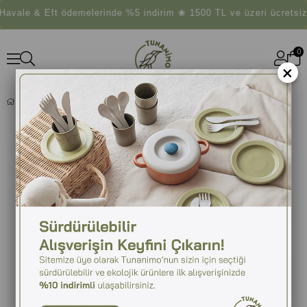
avale & Eft ödemelerinde %5 indirim ❀ 1500 TL ve üzeri ücretsiz
0
×
PLAY & GO OYUN MATI / SOPHIE LA GIRAFE