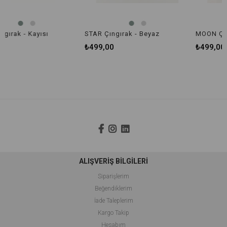
ayısı
STAR Çıngırak - Beyaz
MOON Çıngırak - B
₺499,00
₺499,00
ALIŞVERİŞ BİLGİLERİ
Siparişlerim
Beğendiklerim
İade Taleplerim
Kargo Takip
Hesabım