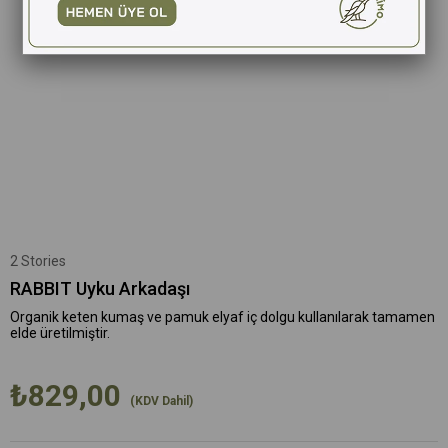
2 Stories
RABBIT Uyku Arkadaşı
Organik keten kumaş ve pamuk elyaf iç dolgu kullanılarak tamamen
elde üretilmiştir.
₺829,00
(KDV Dahil)