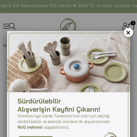
e & Eft ödemelerinde %5 indirim ❀ 1500 TL ve üzeri ücretsiz ka
0
×
RABBIT UYKU ARKADAŞI