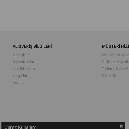
ALIŞVERİŞ BİLGİLERİ
MÜŞTERİ HİZ
Siparişlerim
Mesafeli Satış Sö
Beğendiklerim
Gizlilik ve Güvenli
İade Taleplerim
Teslimat & İade Po
Kargo Takip
KVKK Metni
Hesabım
Çerez Kullanımı