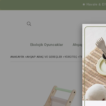
❀ Havale & Eft ödem
Ekolojik Oyuncaklar
Ahşap Araç ve Gere
ANASAYFA
>
AHŞAP ARAÇ VE GEREÇLER
>
YÜRÜTEÇ
>
TRIO STROLLER İLK