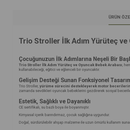
ÜRÜN ÖZE
Trio Stroller İlk Adım Yürüteç v
Çocuğunuzun İlk Adımlarına Neşeli Bir Baş
Trio Stroller İlk Adım Yürüteç ve Oyuncak Bebek Arabası
, he
kullanabileceği, eğitici ve eğlenceli bir oyuncaktır.
Gelişim Desteği Sunan Fonksiyonel Tasarı
Trio Stroller,
yürüme sürecini destekleyerek motor becerilerini 
zamanda sevdikleri oyuncak bebeklerini gezdirerek sosyal becerilerin
Estetik, Sağlıklı ve Dayanıklı
CE sertifikalı, su bazlı boya ile boyanmıştır.
Kimyasal içerik barındırmaz, çocuk sağlığına uygundur.
Doğal, sürdürülebilir ahşap malzeme ile uzun ömürlü kullanım sunar