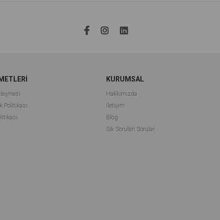
METLERİ
KURUMSAL
zleşmesi
Hakkımızda
k Politikası
İletişim
litikası
Blog
Sık Sorulan Sorular