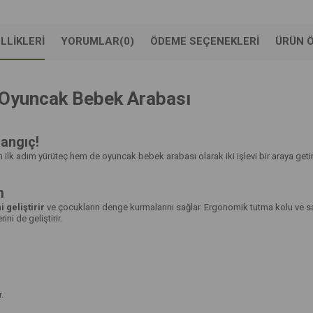
LLIKLERI
YORUMLAR
(0)
ÖDEME SEÇENEKLERI
ÜRÜN Ö
e Oyuncak Bebek Arabası
langıç!
m ilk adım yürüteç hem de oyuncak bebek arabası olarak iki işlevi bir araya geti
m
geliştirir
ve çocukların denge kurmalarını sağlar. Ergonomik tutma kolu ve s
i de geliştirir.
.