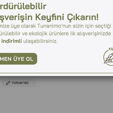
₺1.949,00
₺1.949,00
Telefonla Sipariş
Favorilere Ekle
YORUM YAZ