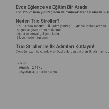
Evde Eğlence ve Eğitim Bir Arada
Trio Stroller,
hem yürüteç hem de oyuncak arabası olarak iki iş
Neden Trio Stroller?
2’si 1 Arada Tasarım – İlk adım yürüteç + Oyuncak bebek arabası
Ahşap ve çevre dostu malzeme
Eğitici ve sosyal gelişime katkı
Şık ve modern tasarım
Trio Stroller ile İlk Adımları Kutlayın!
Çocuğunuzun hayatındaki en özel anlardan biri olan ilk adımlarını, gü
Ek bilgi
Ağırlık
2,75 kg
Boyutlar
41,5 × 38 × 6,5 cm