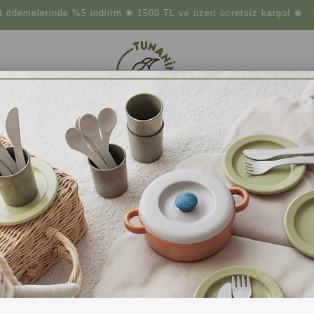
elerinde %5 indirim ❀ 1500 TL ve üzeri ücretsiz kargo! ❀ Haval
çler
Atıksız Yaşam
Doğal Temizlik
Doğal Gıdalar
 ADIM YÜRÜTEÇ VE OYUNCAK BEBEK ARABASI
Mamatoyz
Trio Stroller İlk Adım Yürüteç ve Oyuncak Bebek Araba
Trio Stroller İlk Adım Yürüteç ve Oyuncak Bebek Arabası, %100 doğal ahşa
destekleyen şık tasarımıyla şimdi keşfedin!