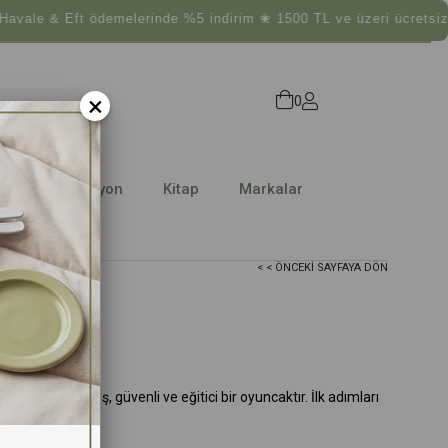
e & Eft ödemelerinde %5 indirim ❀ 1500 TL ve üzeri ücretsiz ka
×
0
Dekorasyon
Kitap
Markalar
< < ÖNCEKI SAYFAYA DÖN
sı
ptan üretilmiş, güvenli ve eğitici bir oyuncaktır. İlk adımları