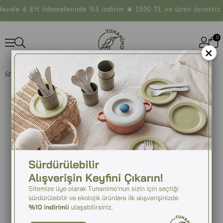
vale & Eft ödemelerinde %5 indirim ❀ 1500 TL ve üzeri ücretsiz
0
×
UÇURTMA DUVAR SÜSÜ - BEYAZ