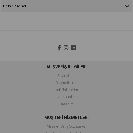
Ürün Önerileri
ALIŞVERİŞ BİLGİLERİ
Siparişlerim
Beğendiklerim
İade Taleplerim
Kargo Takip
Hesabım
MÜŞTERİ HİZMETLERİ
Mesafeli Satış Sözleşmesi