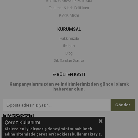
Gizlilik ve Güvenlik Politikası
Teslimat & İade Politikası
KVKK Metni
KURUMSAL
Hakkımızda
İletişim
Blog
Sık Sorulan Sorular
E-BÜLTEN KAYIT
Kampanyalarımızdan ve indirimlerimizden güncel olarak
haberdar olun.
Gönder
Çerez Kullanımı
Sizlere en iyi alışveriş deneyimini sunabilmek
adına sitemizde çerezler(cookies) kullanmaktayız.