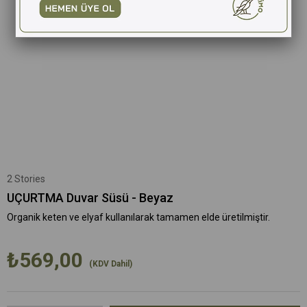
2 Stories
UÇURTMA Duvar Süsü - Beyaz
Organik keten ve elyaf kullanılarak tamamen elde üretilmiştir.
₺569,00
(KDV Dahil)