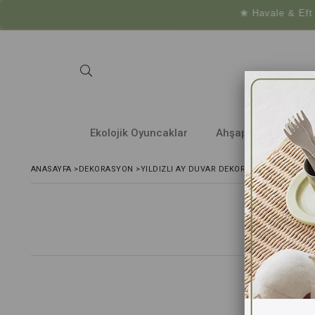
❀ Havale & Eft ödeme
Ekolojik Oyuncaklar
Ahşap Araç ve Gere
ANASAYFA
>
DEKORASYON
>
YILDIZLI AY DUVAR DEKORU