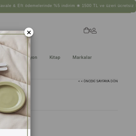
 & Eft ödemelerinde %5 indirim ❀ 1500 TL ve üzeri ücretsiz kar
×
0
Dekorasyon
Kitap
Markalar
< < ÖNCEKI SAYFAYA DÖN