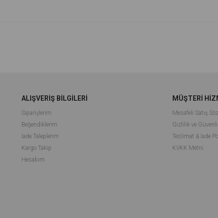
ALIŞVERİŞ BİLGİLERİ
MÜŞTERİ HİZ
Siparişlerim
Mesafeli Satış Sö
Beğendiklerim
Gizlilik ve Güvenli
İade Taleplerim
Teslimat & İade Po
Kargo Takip
KVKK Metni
Hesabım