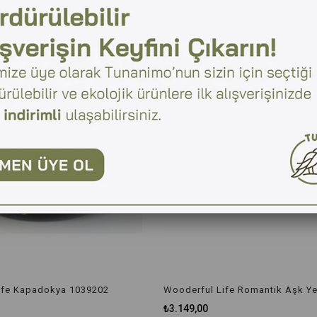
ife Kapadokya 1039202
₺3.149,00