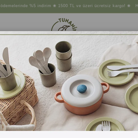
lerinde %5 indirim ❀ 1500 TL ve üzeri ücretsiz kargo! ❀ Havale
çler
Atıksız Yaşam
Doğal Temizlik
Doğal Gıdalar
Benzer Ürünler