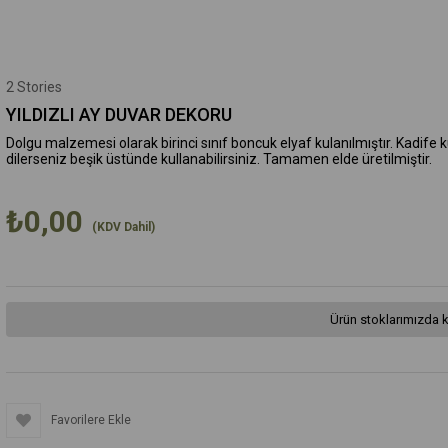
2 Stories
YILDIZLI AY DUVAR DEKORU
Dolgu malzemesi olarak birinci sınıf boncuk elyaf kulanılmıştır. Kadife
dilerseniz beşik üstünde kullanabilirsiniz. Tamamen elde üretilmiştir.
₺0,00
(KDV Dahil)
Ürün stoklarımızda k
Favorilere Ekle