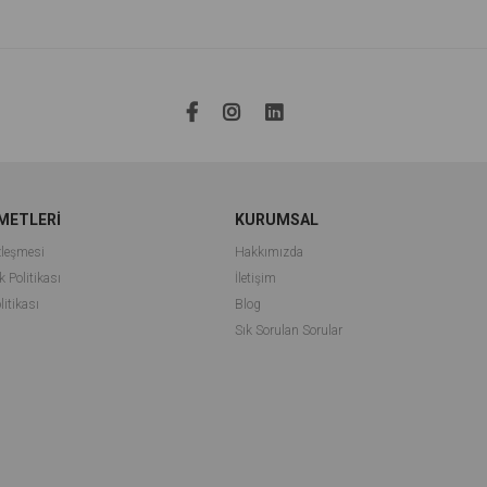
METLERİ
KURUMSAL
zleşmesi
Hakkımızda
k Politikası
İletişim
litikası
Blog
Sık Sorulan Sorular