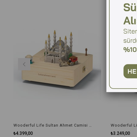
Wooderful Life Sultan Ahmet Camisi 1039201
Wooderful L
₺4.399,00
₺3.249,00