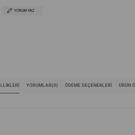
YORUM YAZ
LLIKLERI
YORUMLAR
(0)
ÖDEME SEÇENEKLERI
ÜRÜN Ö