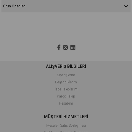
Ürün Önerileri
ALIŞVERİŞ BİLGİLERİ
Siparişlerim
Beğendiklerim
İade Taleplerim
Kargo Takip
Hesabım
MÜŞTERİ HİZMETLERİ
Mesafeli Satış Sözleşmesi