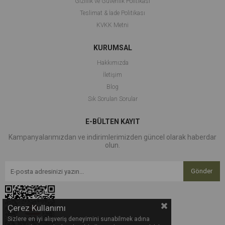
Gizlilik ve Güvenlik Politikası
Teslimat & İade Politikası
KVKK Metni
KURUMSAL
Hakkımızda
İletişim
Blog
Sık Sorulan Sorular
E-BÜLTEN KAYIT
Kampanyalarımızdan ve indirimlerimizden güncel olarak haberdar
olun.
Gönder
Çerez Kullanımı
Sizlere en iyi alışveriş deneyimini sunabilmek adına