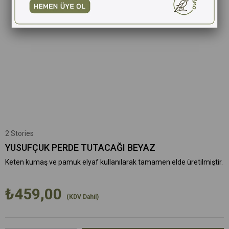
2 Stories
YUSUFÇUK PERDE TUTACAĞI BEYAZ
Keten kumaş ve pamuk elyaf kullanılarak tamamen elde üretilmiştir.
₺459,00
(KDV Dahil)