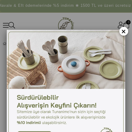
vale & Eft ödemelerinde %5 indirim ❀ 1500 TL ve üzeri ücretsiz
0
×
YUSUFÇUK PERDE TUTACAĞI BEYAZ