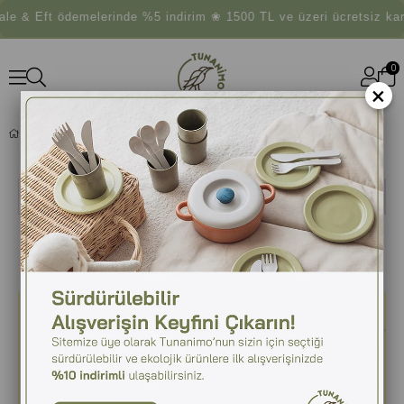
 & Eft ödemelerinde %5 indirim ❀ 1500 TL ve üzeri ücretsiz kar
0
×
CINSIYETSIZ OYUNCAKLARI NEDEN TERCIH ETMELIYIZ?
Ara
Cinsiyetsiz Oyuncakları Neden Tercih
Etmeliyiz?