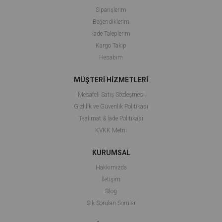
Siparişlerim
Beğendiklerim
İade Taleplerim
Kargo Takip
Hesabım
MÜŞTERİ HİZMETLERİ
Mesafeli Satış Sözleşmesi
Gizlilik ve Güvenlik Politikası
Teslimat & İade Politikası
KVKK Metni
KURUMSAL
Hakkımızda
İletişim
Blog
Sık Sorulan Sorular